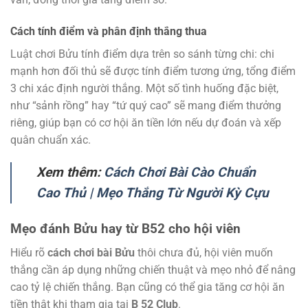
Cách tính điểm và phân định thắng thua
Luật chơi Bửu tính điểm dựa trên so sánh từng chi: chi
mạnh hơn đối thủ sẽ được tính điểm tương ứng, tổng điểm
3 chi xác định người thắng. Một số tình huống đặc biệt,
như “sảnh rồng” hay “tứ quý cao” sẽ mang điểm thưởng
riêng, giúp bạn có cơ hội ăn tiền lớn nếu dự đoán và xếp
quân chuẩn xác.
Xem thêm:
Cách Chơi Bài Cào Chuẩn
Cao Thủ | Mẹo Thắng Từ Người Kỳ Cựu
Mẹo đánh Bửu hay từ B52 cho hội viên
Hiểu rõ
cách chơi bài Bửu
thôi chưa đủ, hội viên muốn
thắng cần áp dụng những chiến thuật và mẹo nhỏ để nâng
cao tỷ lệ chiến thắng. Bạn cũng có thể gia tăng cơ hội ăn
tiền thật khi tham gia tại
B 52 Club
.