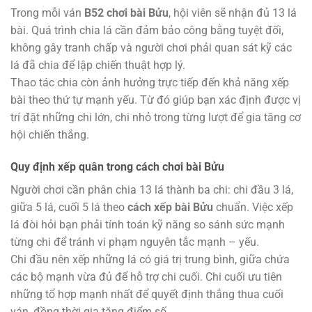
Trong mỗi ván
B52 chơi bài Bửu
, hội viên sẽ nhận đủ 13 lá
bài. Quá trình chia lá cần đảm bảo công bằng tuyệt đối,
không gây tranh chấp và người chơi phải quan sát kỹ các
lá đã chia để lập chiến thuật hợp lý.
Thao tác chia còn ảnh hưởng trực tiếp đến khả năng xếp
bài theo thứ tự mạnh yếu. Từ đó giúp bạn xác định được vị
trí đặt những chi lớn, chi nhỏ trong từng lượt để gia tăng cơ
hội chiến thắng.
Quy định xếp quân trong cách chơi bài Bửu
Người chơi cần phân chia 13 lá thành ba chi: chi đầu 3 lá,
giữa 5 lá, cuối 5 lá theo
cách xếp bài Bửu
chuẩn. Việc xếp
lá đòi hỏi bạn phải tính toán kỹ năng so sánh sức mạnh
từng chi để tránh vi phạm nguyên tắc mạnh – yếu.
Chi đầu nên xếp những lá có giá trị trung bình, giữa chứa
các bộ mạnh vừa đủ để hỗ trợ chi cuối. Chi cuối ưu tiên
những tổ hợp mạnh nhất để quyết định thắng thua cuối
ván, đồng thời gia tăng điểm số.