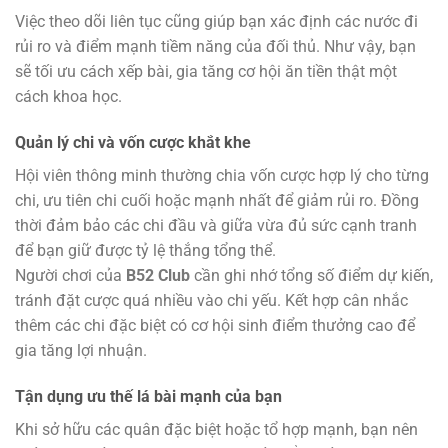
Việc theo dõi liên tục cũng giúp bạn xác định các nước đi
rủi ro và điểm mạnh tiềm năng của đối thủ. Như vậy, bạn
sẽ tối ưu cách xếp bài, gia tăng cơ hội ăn tiền thật một
cách khoa học.
Quản lý chi và vốn cược khắt khe
Hội viên thông minh thường chia vốn cược hợp lý cho từng
chi, ưu tiên chi cuối hoặc mạnh nhất để giảm rủi ro. Đồng
thời đảm bảo các chi đầu và giữa vừa đủ sức cạnh tranh
để bạn giữ được tỷ lệ thắng tổng thể.
Người chơi của
B52 Club
cần ghi nhớ tổng số điểm dự kiến,
tránh đặt cược quá nhiều vào chi yếu. Kết hợp cân nhắc
thêm các chi đặc biệt có cơ hội sinh điểm thưởng cao để
gia tăng lợi nhuận.
Tận dụng ưu thế lá bài mạnh của bạn
Khi sở hữu các quân đặc biệt hoặc tổ hợp mạnh, bạn nên