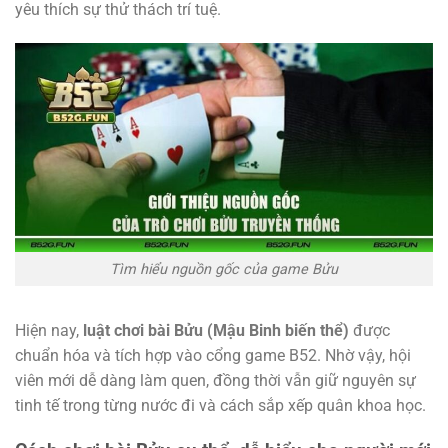
yêu thích sự thử thách trí tuệ.
Tìm hiểu nguồn gốc của game Bửu
Hiện nay,
luật chơi bài Bửu (Mậu Binh biến thể)
được
chuẩn hóa và tích hợp vào cổng game B52. Nhờ vậy, hội
viên mới dễ dàng làm quen, đồng thời vẫn giữ nguyên sự
tinh tế trong từng nước đi và cách sắp xếp quân khoa học.