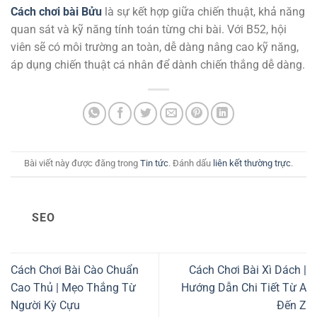
Cách chơi bài Bửu
là sự kết hợp giữa chiến thuật, khả năng
quan sát và kỹ năng tính toán từng chi bài. Với B52, hội
viên sẽ có môi trường an toàn, dễ dàng nâng cao kỹ năng,
áp dụng chiến thuật cá nhân để dành chiến thắng dễ dàng.
Bài viết này được đăng trong
Tin tức
. Đánh dấu
liên kết thường trực
.
SEO
Cách Chơi Bài Cào Chuẩn
Cách Chơi Bài Xì Dách |
Cao Thủ | Mẹo Thắng Từ
Hướng Dẫn Chi Tiết Từ A
Người Kỳ Cựu
Đến Z