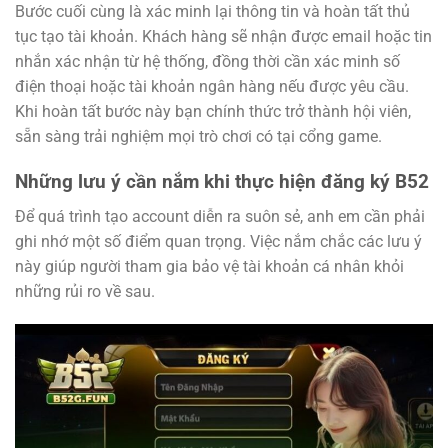
Bước cuối cùng là xác minh lại thông tin và hoàn tất thủ
tục tạo tài khoản. Khách hàng sẽ nhận được email hoặc tin
nhắn xác nhận từ hệ thống, đồng thời cần xác minh số
điện thoại hoặc tài khoản ngân hàng nếu được yêu cầu.
Khi hoàn tất bước này bạn chính thức trở thành hội viên,
sẵn sàng trải nghiệm mọi trò chơi có tại cổng game.
Những lưu ý cần nắm khi thực hiện đăng ký B52
Để quá trình tạo account
diễn ra suôn sẻ, anh em cần phải
ghi nhớ một số điểm quan trọng. Việc nắm chắc các lưu ý
này giúp người tham gia bảo vệ tài khoản cá nhân khỏi
những rủi ro về sau.