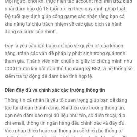
Mọi người chơi khi thực hiện tạo account mới
trên
B52 club
phải đảm bảo đủ 18 tuổi trở lên theo quy định pháp luật.
Độ tuổi quy định giúp cổng game xác nhận rằng bạn có
khả năng tự chịu trách nhiệm về các giao dịch và hành
động cá cược của mình.
Đây là yêu cầu bắt buộc để bảo vệ quyền lợi của khách
hàng, tránh các vấn đề pháp lý phát sinh trong quá trình
tham gia. Thành viên nên chuẩn bị giấy tờ chứng minh như
CCCD trước khi bắt đầu thủ tục
đăng ký B52
, vì hệ thống sẽ
kiểm tra tự động để đảm bảo tính hợp lệ.
Điền đầy đủ và chính xác các trường thông tin
Thông tin cá nhân là yếu tố quan trọng giúp bạn dễ dàng
tạo tài khoản
thành công. Khi điền các trường thông tin,
bạn nên đảm bảo mọi dữ liệu như tên, số điện thoại, địa
chỉ email, thông tin ngân hàng đều chính xác và đầy đủ.
Việc nhập thiếu hoặc sai thông tin sẽ khiến hệ thống từ