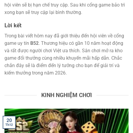
hội viên sẽ bị hạn chế truy cập. Sau khi cổng game bảo trì
xong bạn sẽ truy cập lại bình thường.
Lời kết
Trong bài viết hôm nay đã giới thiệu đến hội viên về cổng
game uy tín
B52
. Thương hiệu có gần 10 năm hoạt động
và rất được người chơi Việt ưa thích. Sân chơi mở ra kho
game đổi thưởng cùng nhiều khuyến mãi hấp dẫn. Chắc
chắn đây sẽ là điểm đến lý tưởng cho bạn để giải trí và
kiếm thưởng trong năm 2026.
KINH NGHIỆM CHƠI
20
Th12