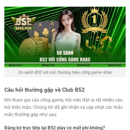
So sánh B52 với các thương hiệu cổng game khác
Câu hỏi thường gặp về Club B52
Khi tham gia vào cổng game, hội viên đặt ra rất nhiều câu
hỏi thắc mắc. Chúng tôi đã ghi nhận và cập nhật các thắc
mắc thường gặp như sau:
Đăng ký trực tiếp tại B52 play có mất phí không?