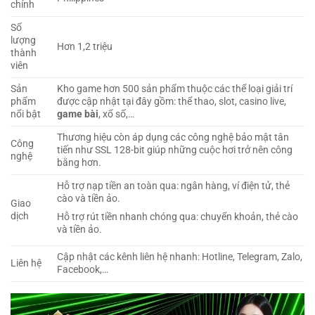
chính
Số
lượng
Hơn 1,2 triệu
thành
viên
Sản
Kho game hơn 500 sản phẩm thuộc các thể loại giải trí
phẩm
được cập nhật tại đây gồm: thể thao, slot, casino live,
nổi bật
game bài
, xổ số,…
Thương hiệu còn áp dụng các công nghệ bảo mật tân
Công
tiến như SSL 128-bit giúp những cuộc hơi trở nên công
nghệ
bằng hơn.
Hỗ trợ nạp tiền an toàn qua: ngân hàng, ví điện tử, thẻ
cào và tiền ảo.
Giao
dịch
Hỗ trợ rút tiền nhanh chóng qua: chuyển khoản, thẻ cào
và tiền ảo.
Cập nhật các kênh liên hệ nhanh: Hotline, Telegram, Zalo,
Liên hệ
Facebook,…