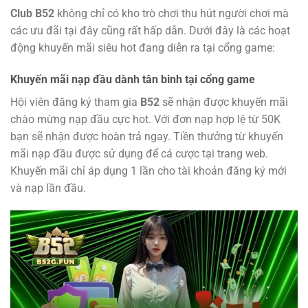
Club B52
không chỉ có kho trò chơi thu hút người chơi mà
các ưu đãi tại đây cũng rất hấp dẫn. Dưới đây là các hoạt
động khuyến mãi siêu hot đang diễn ra tại cổng game:
Khuyến mãi nạp đầu dành tân binh tại cổng game
Hội viên đăng ký tham gia
B52
sẽ nhận được khuyến mãi
chào mừng nạp đầu cực hot. Với đơn nạp hợp lệ từ 50K
bạn sẽ nhận được hoàn trả ngay. Tiền thưởng từ khuyến
mãi nạp đầu được sử dụng để cá cược tại trang web.
Khuyến mãi chỉ áp dụng 1 lần cho tài khoản đăng ký mới
và nạp lần đầu.