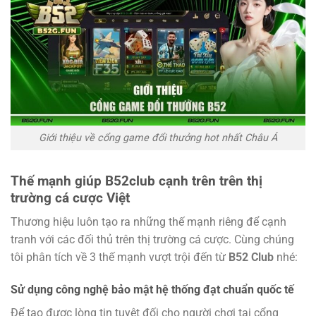
Giới thiệu về cổng game đổi thưởng hot nhất Châu Á
Thế mạnh giúp B52club cạnh trên trên thị
trường cá cược Việt
Thương hiệu luôn tạo ra những thế mạnh riêng để cạnh
tranh với các đối thủ trên thị trường cá cược. Cùng chúng
tôi phân tích về 3 thế mạnh vượt trội đến từ
B52 Club
nhé:
Sử dụng công nghệ bảo mật hệ thống đạt chuẩn quốc tế
Để tạo được lòng tin tuyệt đối cho người chơi tại cổng