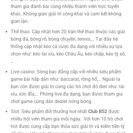
tham gia đánh bài cùng nhiều thành viên trực tuyến
khác. Không gian giải trí công khai và cam kết không
gian lận.
Thể thao: Cập nhật hơn 20 trận thể thao thuộc các giải
bóng đá, bóng rổ, bóng chuyền, tennis,… Tại đây hệ
thống cập nhật kèo cá cược đa dạng với nhiều sự lựa
chọn như: kèo tài xỉu, kèo Châu Âu, kèo chấp, kèo tỷ số,
…
Live casino: Sòng bạc đẳng cấp với nhiều siêu phẩm
game bài hấp dẫn như: baccarat, rồng hổ,… Ngoài ra
bạn còn được giải trí cùng các trò chơi đỏ đen như: tài
xỉu, xóc đĩa,… Phòng live đa dạng, bạn được tham gia
chơi game cùng dàn dealer nóng bỏng.
Slot: Siêu phẩm đổi thưởng hot nhất
Club B52
được
nhiều hội viên tham gia mỗi ngày. Với hơn 10 trò chơi
hot được cung cấp bạn thỏa sức giải trí và kiếm tiền tỷ