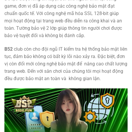
game, đơn vị đã áp dụng các công nghệ bảo mật đạt
chuẩn quốc tế. Với công nghệ mã hóa SSL 128-bit giúp
mọi hoạt động tại trang web đều diễn ra công khai và an
toàn. Tường bảo vệ 2 lớp giúp thông tin người chơi được
bảo vệ tuyệt đối và không bị đánh cắp.
B52
club còn cho đội ngũ IT kiểm tra hệ thống bảo mật liên
tục, đảm bảo không có bất kỳ lỗi nào xảy ra. Đặc biệt, đơn
vị còn đổi mới công nghệ bảo mật để nâng cao chất lượng
trang web. Đến với sân chơi của chúng tôi mọi hoạt động
đều được bảo mật an toàn và không gian lận.